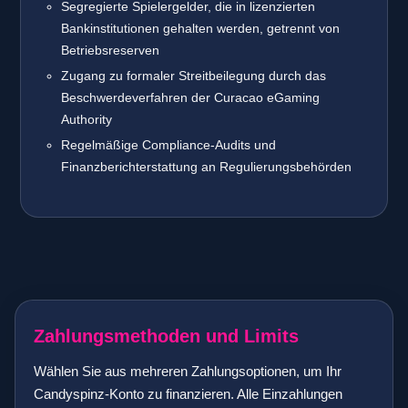
Segregierte Spielergelder, die in lizenzierten
Bankinstitutionen gehalten werden, getrennt von
Betriebsreserven
Zugang zu formaler Streitbeilegung durch das
Beschwerdeverfahren der Curacao eGaming
Authority
Regelmäßige Compliance-Audits und
Finanzberichterstattung an Regulierungsbehörden
Zahlungsmethoden und Limits
Wählen Sie aus mehreren Zahlungsoptionen, um Ihr
Candyspinz-Konto zu finanzieren. Alle Einzahlungen