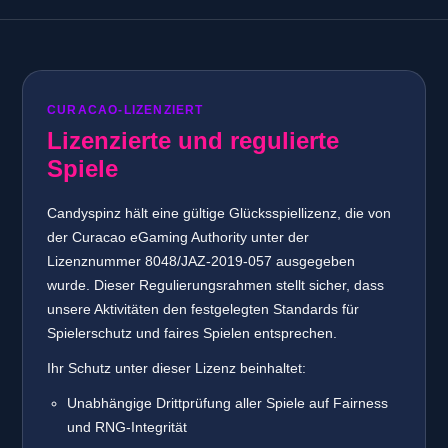
CURACAO-LIZENZIERT
Lizenzierte und regulierte
Spiele
Candyspinz hält eine gültige Glücksspiellizenz, die von
der Curacao eGaming Authority unter der
Lizenznummer 8048/JAZ-2019-057 ausgegeben
wurde. Dieser Regulierungsrahmen stellt sicher, dass
unsere Aktivitäten den festgelegten Standards für
Spielerschutz und faires Spielen entsprechen.
Ihr Schutz unter dieser Lizenz beinhaltet:
Unabhängige Drittprüfung aller Spiele auf Fairness
und RNG-Integrität