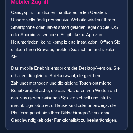
Mobiler Zugriff
Candyspinz funktioniert nahtlos auf allen Geräten.
Unsere vollständig responsive Website wird auf Ihrem
Smartphone oder Tablet sofort geladen, egal ob Sie iOS
oder Android verwenden. Es gibt keine App zum
Herunterladen, keine komplizierte Installation. Öffnen Sie
einfach Ihren Browser, melden Sie sich an und spielen
Sie.
Das mobile Erlebnis entspricht der Desktop-Version. Sie
erhalten die gleiche Spielauswahl, die gleichen
Zahlungsmethoden und die gleiche Touch-optimierte
Benutzeroberfläche, die das Platzieren von Wetten und
das Navigieren zwischen Spielen schnell und intuitiv
macht. Egal ob Sie zu Hause sind oder unterwegs, die
Plattform passt sich Ihrer Bildschirmgröße an, ohne
Geschwindigkeit oder Funktionalität zu beeinträchtigen.