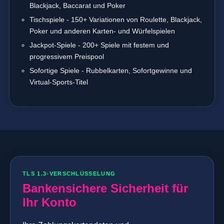
Blackjack, Baccarat und Poker
Tischspiele - 150+ Variationen von Roulette, Blackjack,
Poker und anderen Karten- und Würfelspielen
Jackpot-Spiele - 200+ Spiele mit festem und
progressivem Preispool
Sofortige Spiele - Rubbelkarten, Sofortgewinne und
Virtual-Sports-Titel
TLS 1.3-VERSCHLÜSSELUNG
Bankensichere Sicherheit für
Ihr Konto