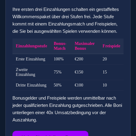
Ihre ersten drei Einzahlungen schalten ein gestaffeltes
Willkommenspaket über drei Stufen frei. Jede Stufe
kommt mit einem Einzahlungsmatch und Freispielen,
die Sie bei ausgewählten Spielen verwenden können.
Bonus-
Maximaler
Einzahlungsstufe
Freispiele
Match
Bonus
Erste Einzahlung
100%
€200
20
Zweite
75%
€150
15
Einzahlung
Dritte Einzahlung
50%
€100
10
Bonusgelder und Freispiele werden unmittelbar nach
jeder qualifizierten Einzahlung gutgeschrieben. Alle Boni
unterliegen einer 40x Umsatzbedingung vor der
Auszahlung.