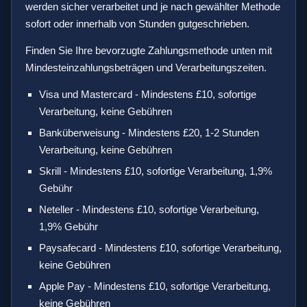
werden sicher verarbeitet und je nach gewählter Methode
sofort oder innerhalb von Stunden gutgeschrieben.
Finden Sie Ihre bevorzugte Zahlungsmethode unten mit
Mindesteinzahlungsbeträgen und Verarbeitungszeiten.
Visa und Mastercard - Mindestens £10, sofortige
Verarbeitung, keine Gebühren
Banküberweisung - Mindestens £20, 1-2 Stunden
Verarbeitung, keine Gebühren
Skrill - Mindestens £10, sofortige Verarbeitung, 1,9%
Gebühr
Neteller - Mindestens £10, sofortige Verarbeitung,
1,9% Gebühr
Paysafecard - Mindestens £10, sofortige Verarbeitung,
keine Gebühren
Apple Pay - Mindestens £10, sofortige Verarbeitung,
keine Gebühren