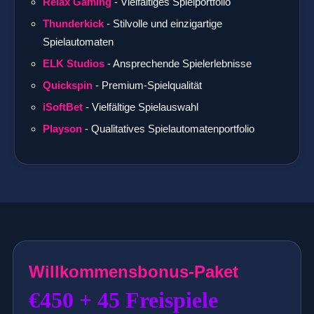
Relax Gaming
- Vielfältiges Spielportfolio
Thunderkick
- Stilvolle und einzigartige
Spielautomaten
ELK Studios
- Ansprechende Spielerlebnisse
Quickspin
- Premium-Spielqualität
iSoftBet
- Vielfältige Spielauswahl
Playson
- Qualitatives Spielautomatenportfolio
Willkommensbonus-Paket
€450 + 45 Freispiele