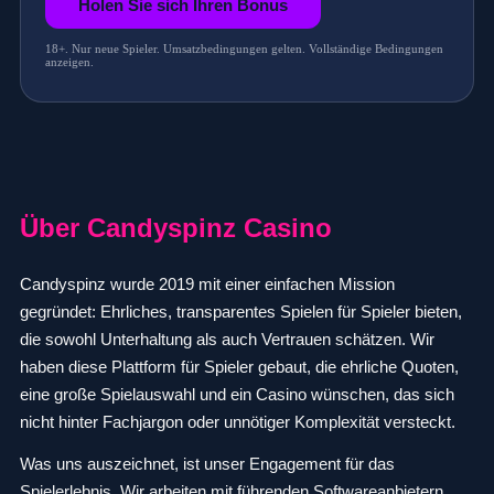
Holen Sie sich Ihren Bonus
18+. Nur neue Spieler. Umsatzbedingungen gelten. Vollständige Bedingungen
anzeigen.
Über Candyspinz Casino
Candyspinz wurde 2019 mit einer einfachen Mission
gegründet: Ehrliches, transparentes Spielen für Spieler bieten,
die sowohl Unterhaltung als auch Vertrauen schätzen. Wir
haben diese Plattform für Spieler gebaut, die ehrliche Quoten,
eine große Spielauswahl und ein Casino wünschen, das sich
nicht hinter Fachjargon oder unnötiger Komplexität versteckt.
Was uns auszeichnet, ist unser Engagement für das
Spielerlebnis. Wir arbeiten mit führenden Softwareanbietern